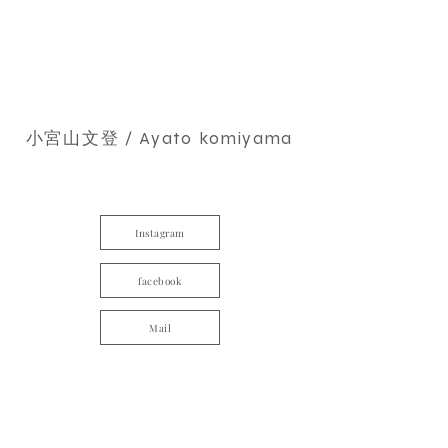
小宮山文登 / Ayato komiyama
Instagram
facebook
Mail