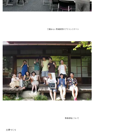
三菱みらい育成財団サブファシリテート
学校同士の交流は三菱みらい育
成財団のひとつのミッションで
もあります。普段職員室で過ご
している教員の皆さんが交流会
で豊かな時間を過ごすために、
わこさんを中心に考え実践する
時間の話。
青春基地について
土壌づくり