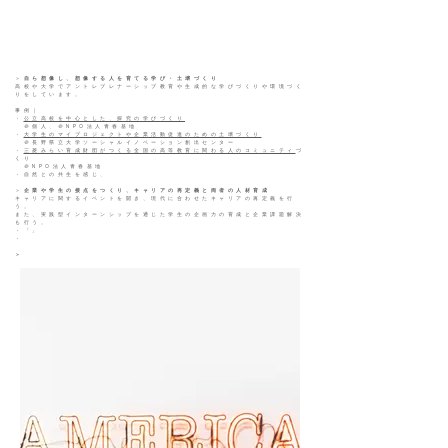
＞
自ら想像し、想像する人を育てる学び・土壌づくり
高校や大学でアントレプレナーシップ教育や生成的な学びづくりや環境づく
りをしています。
事例｜
・
公立高校を中心とした、探究の学びづくり
＠個人、＠NPO法人青春基地
・
大学生のマイプロジェクトや企業活動促進のための土壌づくり
＠長野県立大学ソーシャルイノベーション創出センター
・
三菱みらい育成財団がつくる全国の高等教育に関わる人のコミュニティ
づ
くり
＠NPO法人青春基地
​・自然との共生を感じ、
＞
企業や学生の接点をつくり、キャリアの再定義と両者の人材育成
キャリアに関するイベントを開き、現代に合わせたキャリアの再定義を行
う。
また、実践型インターンシップを通じた学生の企画力の育成と企業課題解決
も行う。
・「」
・
＞