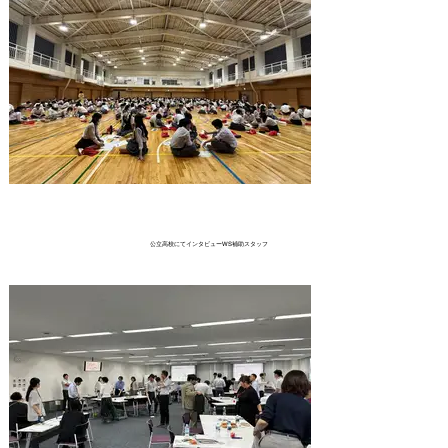
長野県立大学での、大学１・２
年生向けのワークショップ。地
域やプロジェクトワークが盛ん
な大学だからこそ、自分の好き
と向き合うことが大事。好きか
ら生まれるものをWSを通して
引き出す。
公立高校にてインタビューWS補助スタッフ
都内の公立高校にて。これから
の探求活動に向けて、人の想い
を引き出すインタビューってな
んだ？というワークをしまし
た。生徒たちと話した話。