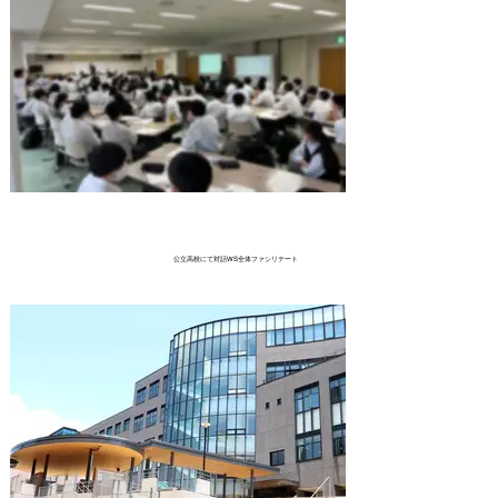
公立高校にて対話WS全体ファシリテート
公立高校にて、2年生240人の対
話WS授業づくりと当日の全体
ファシリテートを行いました。
自分についてシートを書いて自
己対話を行い、他者と対話をし
て他者対話から自己理解や他と
の違いを楽しむきっかけをつく
りだすための仕掛けづくり。